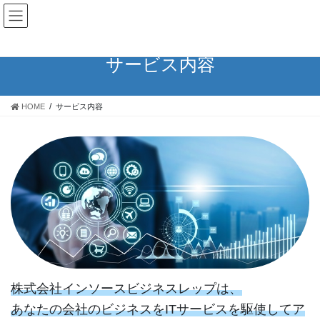
コ
ナ
ン
ビ
テ
ゲ
ン
ー
サービス内容
ツ
シ
へ
ョ
ス
ン
HOME
サービス内容
キ
に
ッ
移
プ
動
株式会社インソースビジネスレップは、
あなたの会社のビジネスをITサービスを駆使してア